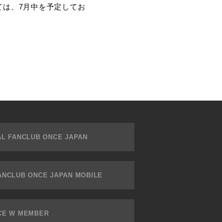
ては、7月中を予定してお
AL FANCLUB ONCE JAPAN
FANCLUB ONCE JAPAN MOBILE
CE W MEMBER