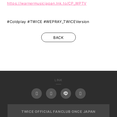
https://warnermusicjapan.lnk.to/CP_WPTV
#Coldplay #TWICE #WEPRAY_TWICEVersion
BACK
LINK
TWICE OFFICIAL FANCLUB ONCE JAPAN