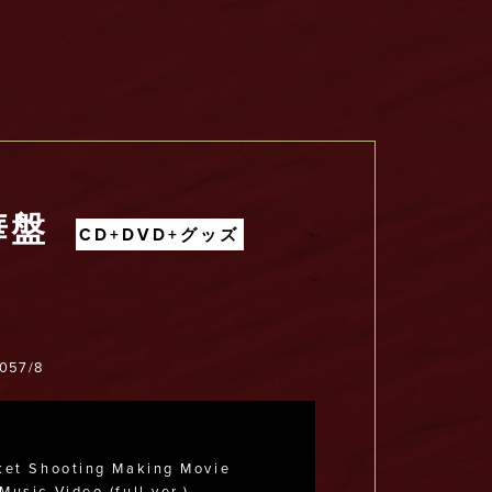
華盤
CD+DVD+グッズ
057/8
t Shooting Making Movie
ic Video (full ver.)