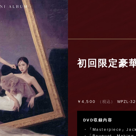
初回限定豪
￥4,500
（税込）
WPZL-32
DVD収録内容
・『Masterpiece』Jacke
・「Bouquet」Making Mus